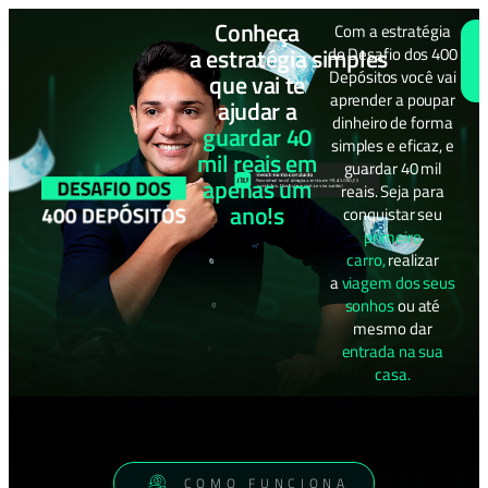
Conheça
Com a estratégia
a estratégia simples
do Desafio dos 400
Depósitos você vai
que vai te
aprender a poupar
ajudar a
dinheiro de forma
guardar 40
simples e eficaz, e
mil reais em
guardar 40 mil
apenas um
reais. Seja para
ano!s
conquistar seu
primeiro
carro,
realizar
a
viagem dos seus
sonhos
ou até
mesmo dar
entrada na sua
casa.
COMO FUNCIONA