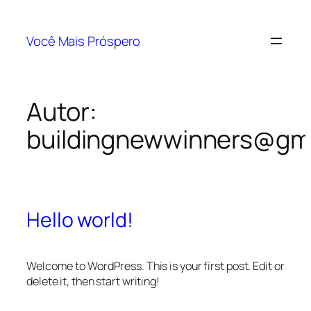
Pular
para
Você Mais Próspero
o
conteúdo
Autor:
buildingnewwinners@gm
Hello world!
Welcome to WordPress. This is your first post. Edit or
delete it, then start writing!